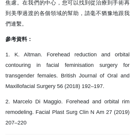
焦慮。在我們的中心，您可以找到從治療到手術再
到美學過渡的各個領域的幫助，請毫不猶豫地跟我
們連繫。
參考資料：
1. K. Altman. Forehead reduction and orbital
contouring in facial feminisation surgery for
transgender females. British Journal of Oral and
Maxillofacial Surgery 56 (2018) 192–197.
2. Marcelo Di Maggio. Forehead and orbital rim
remodeling. Facial Plast Surg Clin N Am 27 (2019)
207–220