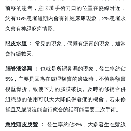
前移的患者，意味著手術刀口的位置在髮線附近，
約有15%患者短期內會有神經麻痺現象，2%患者永
久會有神經麻痺情形。
眼皮水腫
：
常見的現象，偶爾有瘀青的現象，通常
會持續數天。
腦脊液滲漏
：
也就是所謂鼻漏的現象，發生率約佔
5%，主要是因為在處理額竇的邊緣時，不慎將額竇
後壁骨折，致使下方的腦膜破損。及時的修補合併
組織膠的使用可以大大降低併發症的機會，若未修
補且又腦膜沒能自行癒合的話可能需要二次手術。
急性頭皮脫髮
：
發生率約佔3%，大多發生在髮線