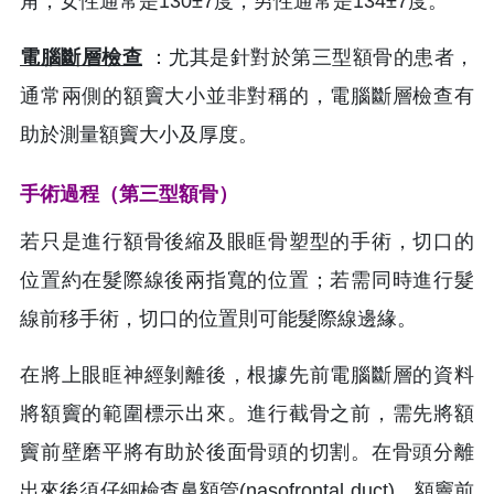
角，女性通常是130±7度，男性通常是134±7度。
電腦斷層檢查
：尤其是針對於第三型額骨的患者，
通常兩側的額竇大小並非對稱的，電腦斷層檢查有
助於測量額竇大小及厚度。
手術過程（第三型額骨）
若只是進行額骨後縮及眼眶骨塑型的手術，切口的
位置約在髮際線後兩指寬的位置；若需同時進行髮
線前移手術，切口的位置則可能髮際線邊緣。
在將上眼眶神經剝離後，根據先前電腦斷層的資料
將額竇的範圍標示出來。進行截骨之前，需先將額
竇前壁磨平將有助於後面骨頭的切割。在骨頭分離
出來後須仔細檢查鼻額管(nasofrontal duct)、額竇前