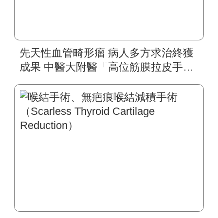
先天性血管畸形瘤 病人多方求治終獲
成果 中醫大附醫「高位筋膜拉皮手
術」 精密顏面再造成功 攜手陽光基金
會 幫助「草莓女孩」重展笑顏