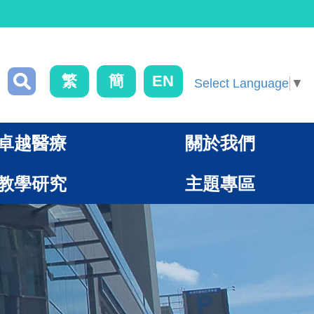
繁
簡
EN
Select Language
▼
卓越醫療
關於我們
教學研究
主題專區