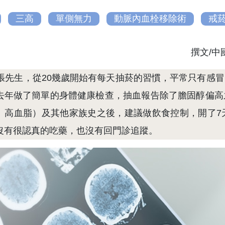
三高
單側無力
動脈內血栓移除術
戒
撰文/
的張先生，從20幾歲開始有每天抽菸的習慣，平常只有感
去年做了簡單的身體健康檢查，抽血報告除了膽固醇偏高
、高血脂）及其他家族史之後，建議做飲食控制，開了7
沒有很認真的吃藥，也沒有回門診追蹤。