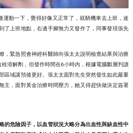
微運動一下，覺得好像又正常了，就騎機車去上班，途
到了上班地點，右邊手腳無力又發作了，同事發現張先
瞭，緊急照會神經科醫師向張太太說明檢查結果與治療
血栓溶解劑，但發作時間在6小時內，根據電腦斷層判讀
部區域讓預後更好。張太太面對先生突然發生如此嚴重
無主，面對黃金治療時間壓力，她又得趕快做決定簽署
略的危險因子，以血管狀況大略分為出血性與缺血性中