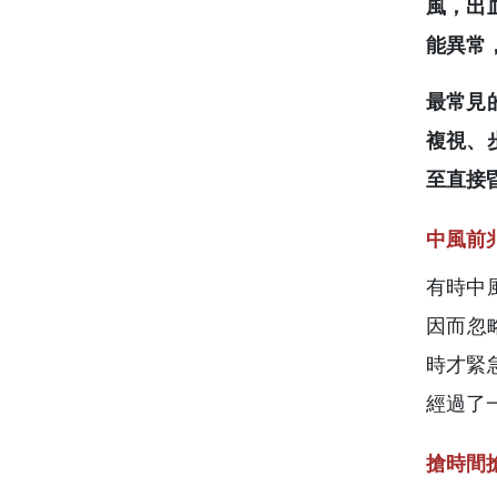
風，出
能異常
最常見
複視、
至直接
中風前
有時中
因而忽
時才緊
經過了
搶時間