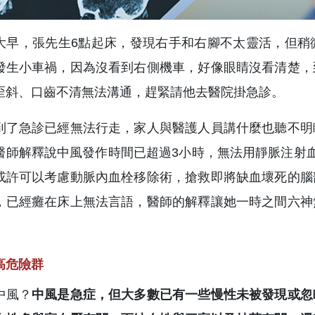
大早，張先生6點起床，發現右手和右腳不太靈活，但稍
發生小車禍，因為沒看到右側機車，好像眼睛沒看清楚，
歪斜、口齒不清無法溝通，趕緊請他去醫院掛急診。
到了急診已經無法行走，家人與醫護人員講什麼也聽不明
醫師解釋說中風發作時間已超過3小時，無法用靜脈注射
或許可以考慮動脈內血栓移除術，搶救即將缺血壞死的腦
，已經癱在床上無法言語，醫師的解釋讓她一時之間六神
。
高危險群
中風？
中風是急症，但大多數已有一些慢性未被發現或忽