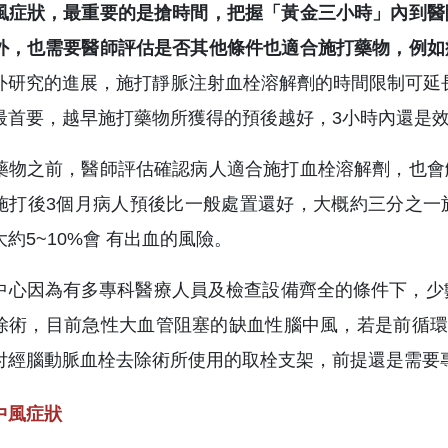
風症狀，最重要的是搶時間，把握「黃金三小時」內到醫
外，也需要醫師評估是否其他條件也適合施打藥物，例如
外研究的進展，施打靜脈注射血栓溶解劑的時間限制可延長
最首要，越早施打藥物所獲得的預後越好，3小時內還是
藥物之前，醫師評估確認病人適合施打血栓溶解劑，也會
施打後3個月病人預後比一般處置還好，大概約三分之一
約5~10%會 有出血的風險。
中心因為有多專科醫療人員及檢查設備齊全的條件下，少
除術，目前急性大血管阻塞的缺血性腦中風，若是前循環
付經腦動脈血栓去除術所使用的取栓支架，前提還是需要
中風症狀