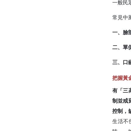
一般民
常見中
一、臉
二、單
三、口
把握黃
有「三
制並戒
控制，
生活不