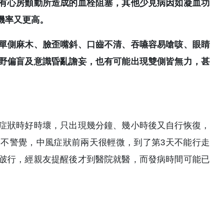
有心房顫動所造成的血栓阻塞，其他少見病因如凝血功
機率又更高。
單側麻木、臉歪嘴斜、口齒不清、吞嚥容易嗆咳、眼睛
野偏盲及意識昏亂譫妄，也有可能出現雙側皆無力，甚
症狀時好時壞，只出現幾分鐘、幾小時後又自行恢復，
不警覺，中風症狀前兩天很輕微，到了第3天不能行走
跛行，經親友提醒後才到醫院就醫，而發病時間可能已