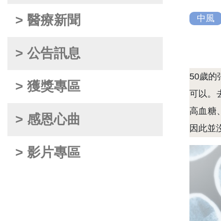
> 醫療新聞
中風
> 公告訊息
50歲
> 獲獎專區
可以。
高血糖
> 感恩心曲
因此並
> 影片專區