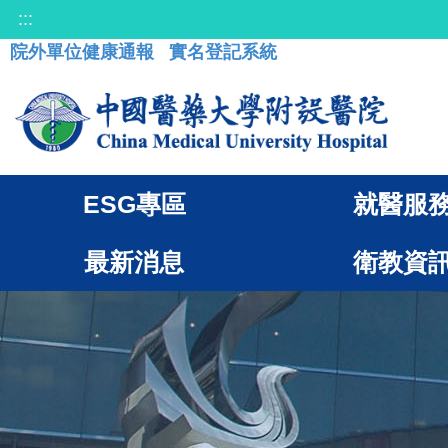
:::
院外單位健康通報
實名登記系統
ESG專區
就醫服
最新消息
衛教資