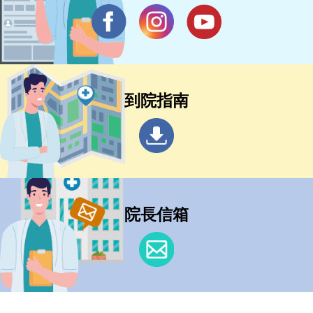
到院指南
院長信箱