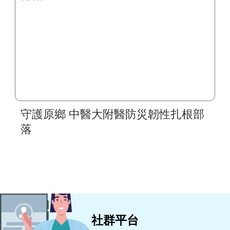
守護原鄉 中醫大附醫防災韌性扎根部
落
社群平台