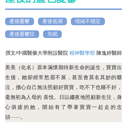
產後憂鬱
產後低潮
情緒不穩定
產後憂鬱症
失眠
撰文/中國醫藥大學附設醫院
精神醫學部
陳逸婷醫師
美美（化名）原本滿懷期待新生命的誕生，寶寶出
生後，她卻經常愁眉不展，甚至會莫名其妙的啜
泣，擔心自己無法照顧好寶寶，吃不下也睡不好，
毫無初為人母的 喜悅。日以繼夜地照顧新生兒，身
心俱疲的她，開始有了帶著寶寶一起走的念
頭⋯⋯。