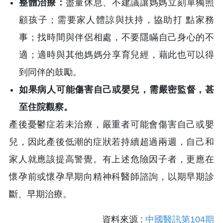
整體治療：
盡量休息、不建議讓媽媽立刻單獨照
顧孩子；需要家人體諒與扶持，協助打 點家務
事；找時間與伴侶相處，不要隱瞞自己身心的不
適；適時與其他媽媽分享育兒經，藉此也可以得
到同伴的鼓勵。
如果病人可能傷害自己或嬰兒，需嚴密監督，甚
至住院觀察。
產後憂鬱症若未治療，嚴重者可能會傷害自己或嬰
兒，因此產後低潮的症狀若持續超過兩週，自己和
家人就應該提高警覺。有上述危險因子者，更應在
懷孕前或懷孕早期向精神科醫師諮詢，以期早期診
斷、早期治療。
資料來源 :
中國醫訊第104期