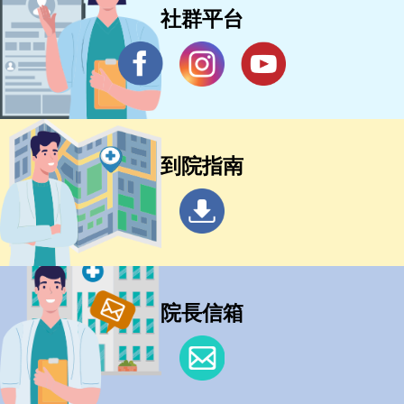
社群平台
到院指南
院長信箱