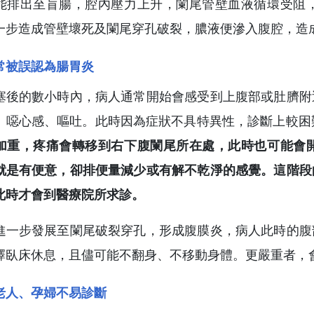
能排出至盲腸，腔內壓力上升，闌尾管壁血液循環受阻
一步造成管壁壞死及闌尾穿孔破裂，膿液便滲入腹腔，造
常被誤認為腸胃炎
塞後的數小時內，病人通常開始會感受到上腹部或肚臍附
、噁心感、嘔吐。此時因為症狀不具特異性，診斷上較困
加重，疼痛會轉移到右下腹闌尾所在處，此時也可能會
就是有便意，卻排便量減少或有解不乾淨的感覺。這階段
此時才會到醫療院所求診。
進一步發展至闌尾破裂穿孔，形成腹膜炎，病人此時的腹
擇臥床休息，且儘可能不翻身、不移動身體。更嚴重者，
老人、孕婦不易診斷