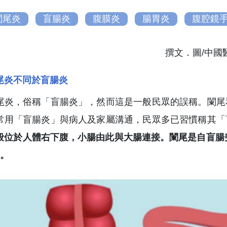
闌尾炎
盲腸炎
腹膜炎
腸胃炎
腹腔鏡
撰文．圖/中
尾炎不同於盲腸炎
尾炎，俗稱「盲腸炎」，然而這是一般民眾的誤稱。闌尾
常用「盲腸炎」與病人及家屬溝通，民眾多已習慣稱其「
般位於人體右下腹，小腸由此與大腸連接。闌尾是自盲腸突
釐。