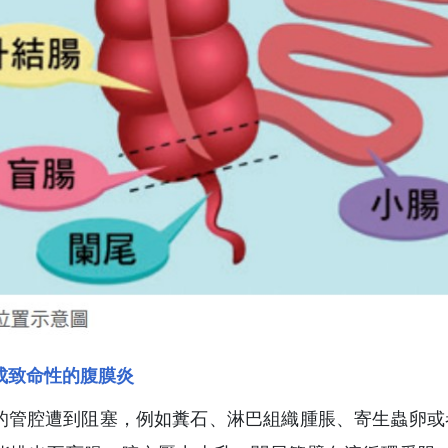
成致命性的腹膜炎
的管腔遭到阻塞，例如糞石、淋巴組織腫脹、寄生蟲卵或