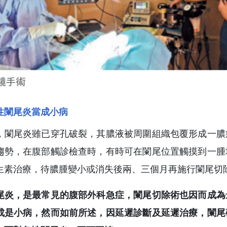
性闌尾炎當成小病
，闌尾炎雖已穿孔破裂，其膿液被周圍組織包覆形成一膿
趨勢，在腹部觸診檢查時，有時可在闌尾位置觸摸到一腫
生素治療，待膿腫變小或消失後兩、三個月再施行闌尾切
尾炎，是最常見的腹部外科急症，闌尾切除術也因而成為
成是小病，然而如前所述，因延遲診斷及延遲治療，闌尾