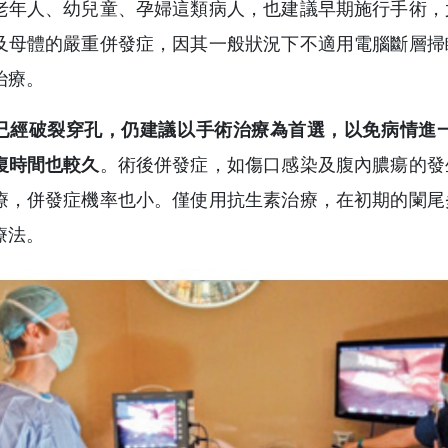
老年人、幼兒童、孕婦這類病人，也建議早期施行手術，
及母體的嚴重併發症，因其一般狀況下不適用電腦斷層掃
治療。
已經破裂穿孔，仍建議以手術治療為首選，以免病情進
復時間也較久
。術後併發症，如傷口感染及腹內膿瘍的發
療，併發症機率也小。僅使用抗生素治療，在初期的闌尾
療法。