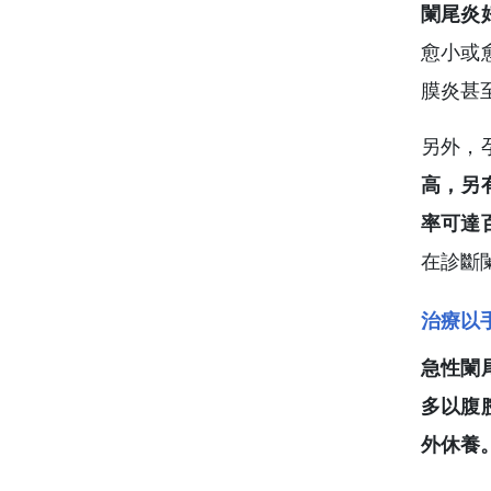
闌尾炎
愈小或
膜炎甚
另外，
高，另
率可達
在診斷
治療以
急性闌
多以腹
外休養