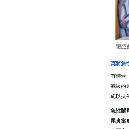
莫將急
有時候
減緩的
施以抗
急性闌
尾炎當