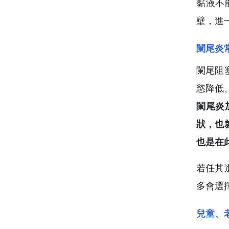
黏液不
壁，進
闌尾炎
闌尾阻
慾降低
闌尾炎
狀，也
也是在
若任其
多會選
兒童、