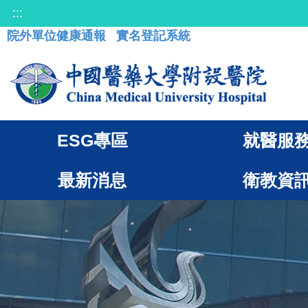
:::
院外單位健康通報
實名登記系統
ESG專區
就醫服
最新消息
衛教資