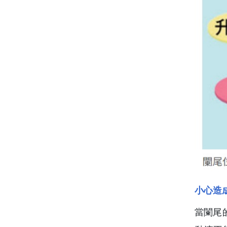
小心造
當闌尾