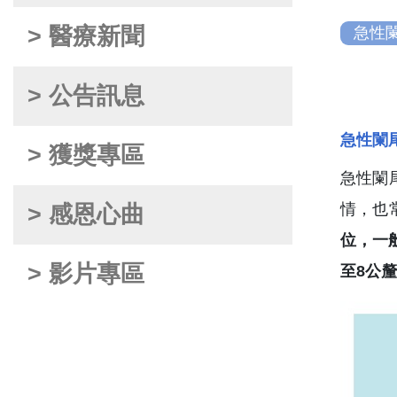
> 醫療新聞
急性
> 公告訊息
急性闌
> 獲獎專區
急性闌
情，也
> 感恩心曲
位，一
> 影片專區
至8公