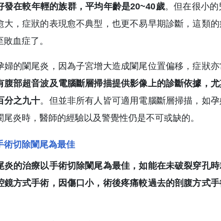
好發在較年輕的族群，平均年齡是20~40歲
。但在很小的
愈大，症狀的表現愈不典型，也更不易早期診斷，這類的
至敗血症了。
孕婦的闌尾炎，因為子宮增大造成闌尾位置偏移，症狀亦
有腹部超音波及電腦斷層掃描提供影像上的診斷依據，尤
百分之九十
。但並非所有人皆可適用電腦斷層掃描，如孕
闌尾炎時，醫師的經驗以及警覺性仍是不可或缺的。
手術切除闌尾為最佳
尾炎的治療以手術切除闌尾為最佳，如能在未破裂穿孔時
腔鏡方式手術，因傷口小，術後疼痛較過去的剖腹方式手
。