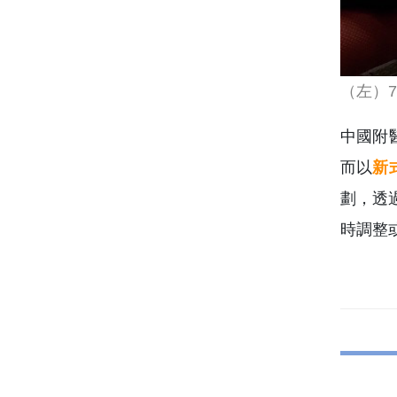
（左）
中國附
而以
新
劃，透
時調整