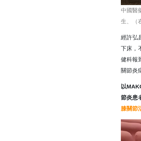
中國醫
生、（右
經許弘
下床，
健科報
關節炎
以MA
節炎患
膝關節