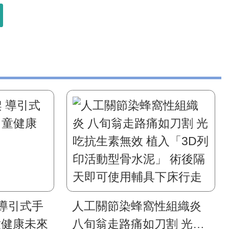
導引式手
人工關節染蜂窩性組織炎
童健康未來
八旬翁走路痛如刀割 光吃