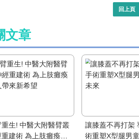
回上頁
關文章
臂重生! 中醫大附醫臂叢
讓膝蓋不再打架 
經重建術 為上肢癱瘓病
術重塑X型腿男