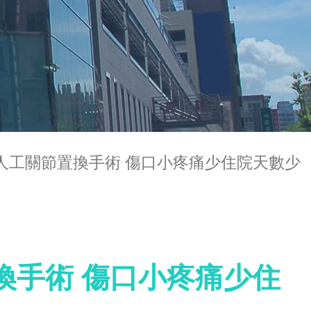
臂人工關節置換手術 傷口小疼痛少住院天數少
換手術 傷口小疼痛少住