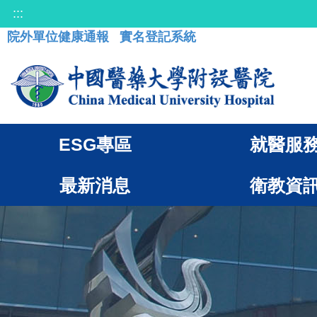
:::
院外單位健康通報
實名登記系統
ESG專區
就醫服
最新消息
衛教資