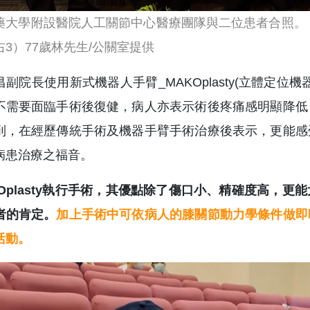
藥大學附設醫院人工關節中心醫療團隊與二位患者合照。（
3）77歲林先生/公關室提供
昌副院長使用新式機器人手臂_MAKOplasty(立體定
不需要面臨手術後復健，病人亦表示術後疼痛感明顯降低
到，在經歷傳統手術及機器手臂手術治療後表示，更能感
病患治療之福音。
KOplasty執行手術，其優點除了傷口小、精確度高，
者的肯定。
加上手術中可依病人的膝關節動力學條件做即
活動。