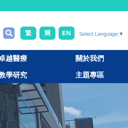
繁
簡
EN
Select Language
▼
卓越醫療
關於我們
教學研究
主題專區