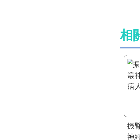
相
振
神