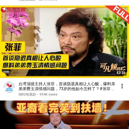
43:34
台湾顶级主持人张菲，首谈隐退真相让人心酸，爆料亲
弟弟费玉清情感问题，73岁的他如今怎样了？#张菲 #
费玉清 #可凡倾听 FULL
SMG电视剧
•
994K views