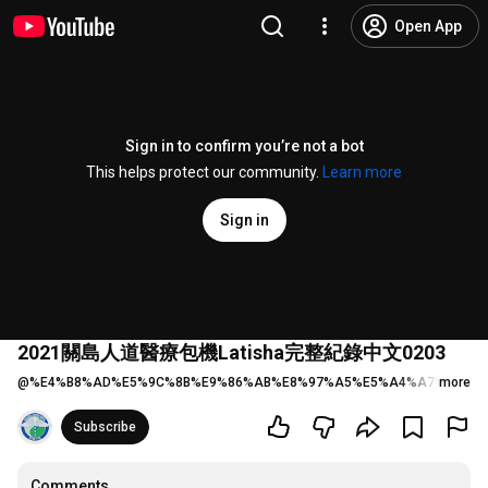
Open App
Sign in to confirm you’re not a bot
This helps protect our community.
Learn more
Sign in
2021關島人道醫療包機Latisha完整紀錄中文0203
@
%E4%B8%AD%E5%9C%8B%E9%86%AB%E8%97%A5%E5%A4%A7%E5%AD
more
Subscribe
Comments