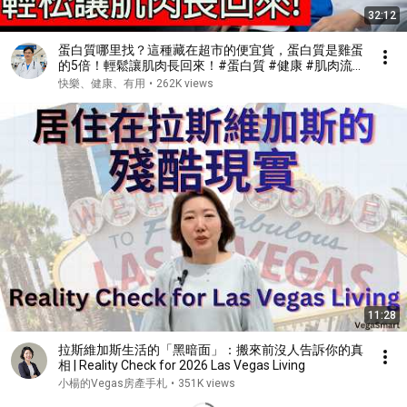
32:12
蛋白質哪里找？這種藏在超市的便宜貨，蛋白質是雞蛋
的5倍！輕鬆讓肌肉長回來！#蛋白質 #健康 #肌肉流
失 #肌少症
快樂、健康、有用
•
262K views
11:28
拉斯維加斯生活的「黑暗面」：搬來前沒人告訴你的真
相 | Reality Check for 2026 Las Vegas Living
小楊的Vegas房產手札
•
351K views