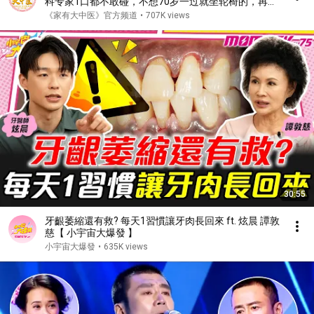
科专家1口都不敢碰，不想70岁一过就坐轮椅的，再喜
欢都要忌口！【家庭大医生】
《家有大中医》官方频道
•
707K views
30:55
牙齦萎縮還有救? 每天1習慣讓牙肉長回來 ft. 炫晨 譚敦
慈【 小宇宙大爆發 】
小宇宙大爆發
•
635K views