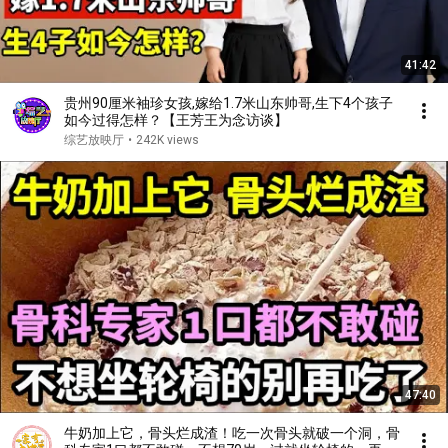
41:42
贵州90厘米袖珍女孩,嫁给1.7米山东帅哥,生下4个孩子
如今过得怎样？【王芳王为念访谈】
综艺放映厅
•
242K views
47:40
牛奶加上它，骨头烂成渣！吃一次骨头就破一个洞，骨