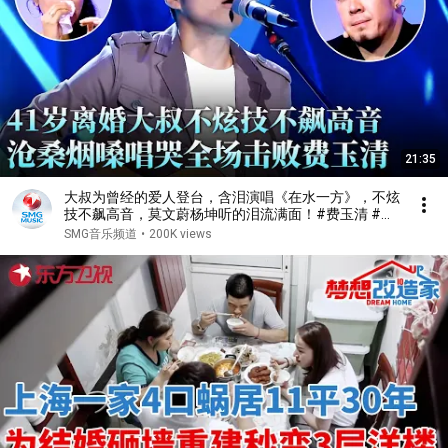
21:35
大叔为曾经的爱人登台，含泪演唱《在水一方》，不炫
技不飙高音，莫文蔚杨坤听的泪流满面！#费玉清 #任
柏儒 #天籁之战1 精华版 clip
SMG音乐频道
•
200K views