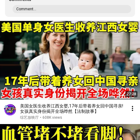
Comment...
27:28
美国女医生收养江西女婴,17年后带着养女回中国寻亲!
女孩真实身份揭开全场哗然【法制故事】
综艺放映厅
•
608K views