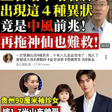
50:32
一旦雙腳出現4種異常，十有八九是血管堵了，拖久了
會變成大病#康醫師 #血管堵塞 #雙腳異常 #靜脈血栓
#肺栓塞 #銀髮族養生 #猝死預防 #血液循環 #健康誤
養生醫點通
•
219K views
區 #早知早受益