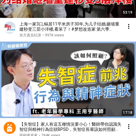
53:19
上海一家3口,蜗居11平米房子30年,为儿子结婚,砸墙重
建秒变三层小洋楼,看呆了！#梦想改造家 第六季
S06EP02
东方真实纪录
•
997K views
17:18
【失智症】家人有這五種情況要小心！醫師帶你認識失
智症與精神行為症狀BPSD，失智症長輩該如何照顧？
ft.王用亨醫師
照顧攏底家
•
284K views