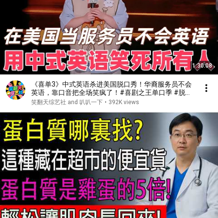
1:30:08
《喜单3》中式英语杀进美国脱口秀！华裔服务员不会
英语，靠口音把全场笑疯了！#喜剧之王单口季 #脱口
秀 #搞笑 #喜剧 #funny #综艺
笑翻天综艺社 and 叭叭一下
•
392K views