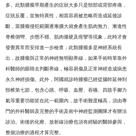
多。此類腫瘤早期產生的症狀大多只是頸部或背部疼痛，
症狀反覆，並無特異性，相當容易被忽略而造成延後診
斷，當腫瘤侵犯範圍逐漸擴大就會產生肌肉無力、漸進性
脊椎側彎、步態不穩、肌肉僵硬及痙攣等現象，此時才會
發覺異常而安排進一步檢查；此類腫瘤多是神經系統長
出，故腫瘤與正常的神經無明顯界線，如果手術時單靠外
科醫師的眼睛去判斷界線，極容易傷及正常神經造成病患
永久神經損傷。此外，阿國就診時腫瘤已經從腦幹延伸到
頸椎第七節，包含心跳、呼吸、血壓、吞嚥、四肢手腳力
氣等重要功能皆在此一範圍內，故手術難度極高，須由專
門的外科醫師及完整的手術及術中神經監測團隊才有辦法
診治。術後的化療、放射線治療也須有經驗的醫師參與，
整個治療的過程才算完整。