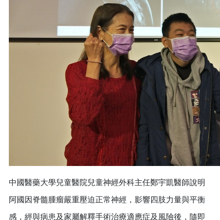
中國醫藥大學兒童醫院兒童神經外科主任鄭宇凱醫師說明
阿國因脊髓腫瘤嚴重壓迫正常神經，影響四肢力量與平衡
感，經與病患及家屬解釋手術治療適應症及風險後，隨即