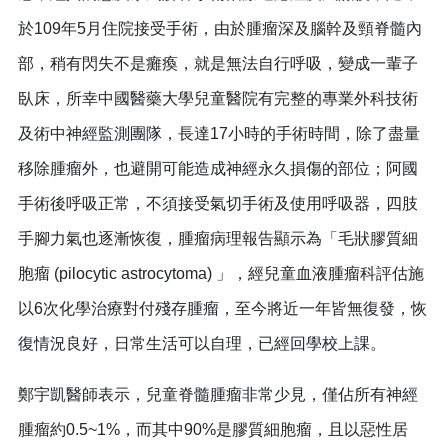
於109年5月住院接受手術，由於腫瘤深及腦幹及頸脊髓內
部，稍有閃失不是癱瘓，就是無法自行呼吸，變成一輩子
臥床，所幸中國醫藥大學兒童醫院有完整的專業外科技術
及術中神經監測團隊，長達17小時的手術時間，除了盡量
移除腫瘤外，也避開可能造成神經永久損傷的部位；阿國
手術後呼吸正常，不須接受氣切手術及使用呼吸器，四肢
手腳力氣也逐漸恢復，腫瘤病理報告顯示為「毛狀膠質細
胞瘤 (pilocytic astrocytoma) 」，經兒童血液腫瘤科評估施
以6次化學治療對付殘存腫瘤，至今將近一年皆無復發，恢
復情況良好，日常生活可以自理，已經回學校上課。
鄭宇凱醫師表示，兒童脊髓腫瘤非常少見，僅佔所有神經
腫瘤約0.5~1%，而其中90%是膠質細胞瘤，且以惡性居