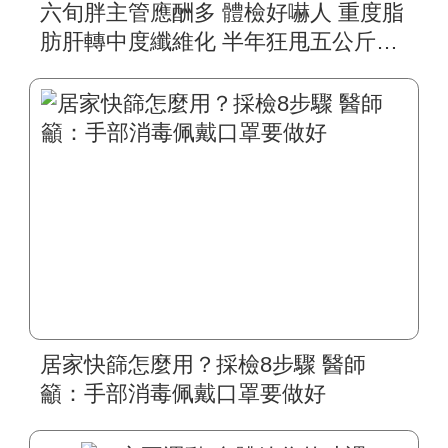
六旬胖主管應酬多 體檢好嚇人 重度脂
肪肝轉中度纖維化 半年狂甩五公斤肥
油 紅字消退中
居家快篩怎麼用？採檢8步驟 醫師
籲：手部消毒佩戴口罩要做好