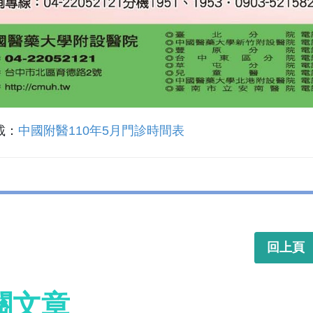
載：
中國附醫110年5月門診時間表
回上頁
關文章