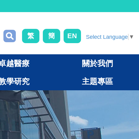
繁
簡
EN
Select Language
▼
卓越醫療
關於我們
教學研究
主題專區