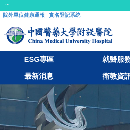
:::
院外單位健康通報
實名登記系統
ESG專區
就醫服
最新消息
衛教資