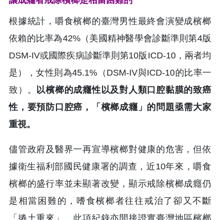
根據統計，嚼食檳榔的臺灣男性最終會演變成檳榔
依賴的比率為42%（美國精神醫學會診斷準則第4版
DSM-IV或國際疾病診斷準則第10版ICD-10，兩者均
是），女性則為45.1%（DSM-IV與ICD-10的比率一
致）。
以檳榔的成癮性以及對人類口腔黏膜的致癌
性，要預防口腔癌，「檳榔成癮」的問題亟需大家
重視。
儘管政府及醫界一再宣導檳榔對健康的危害，但依
據衛生福利部國民健康署的調查，近10年來，嚼食
檳榔的盛行率並未顯著改變，顯示戒除檳榔成癮仍
是相當困難的，嗜食檳榔者往往戒治了卻又不斷
「捲土重來」，此項紀錄亦間接證實臺灣地區檳榔