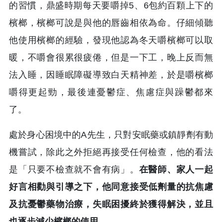
的習慣，鼎盛時期每天要嚼掉5、6包約百顆上下的
檳榔，檳榔可說是與他的唇齒相依為命。仔細傾聽
他使用檳榔的經驗，發現他認為冬天嚼檳榔可以取
暖，不嚼會很累很疲倦，但是一下工，晚上反而無
法入睡，因睡眠障礙導致白天精神差，於是嚼檳榔
嚼得更起勁，最後連憂鬱症、焦慮症與躁鬱都來
了。
處於身心困境中的A先生，只對安眠藥或鎮靜劑有動
機嘗試，除此之外拒絕再接受任何檢查，他的看法
是「只要不檢查就不會有病」。
在醫師、家人一起
好言相勸與引導之下，他同意接受低劑量的抗焦慮
及抗憂鬱藥物治療，失眠困擾終於獲得解決，並且
也逐步減少檳榔的使用。