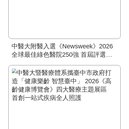
中醫大附醫入選《Newsweek》2026
全球最佳綠色醫院250強 首屆評選即
入榜 全臺僅兩院獲選 四葉績效指
標居臺灣最佳