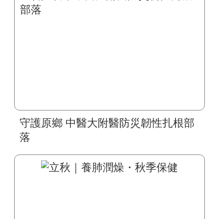
守護原鄉 中醫大附醫防災韌性扎根部
落