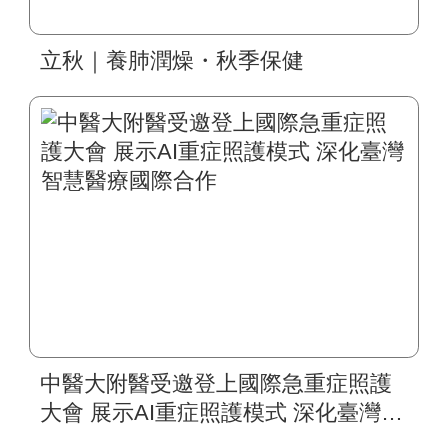
立秋｜養肺潤燥・秋季保健
中醫大附醫受邀登上國際急重症照護
大會 展示AI重症照護模式 深化臺灣智
慧醫療國際合作