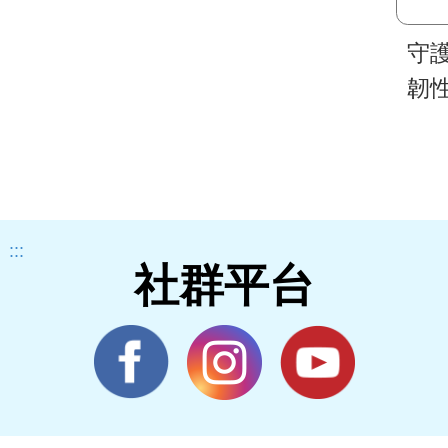
守
韌
:::
社群平台