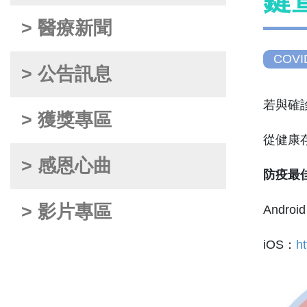
鍵
> 醫療新聞
COVI
> 公告訊息
若與確
> 獲獎專區
從健康
> 感恩心曲
防疫最
> 影片專區
Androi
iOS：
h