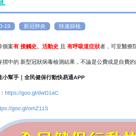
查
D-19
新冠肺炎
快速篩檢
診個案
有 接觸史、活動史
且
有呼吸道症狀
者，可至醫療
存摺中的 新型冠狀病毒檢測結果，不論是公費或是自費
佳小幫手｜全民健保行動快易通APP
d：
https://goo.gl/dwD1aC
ttps://goo.gl/omZ11S