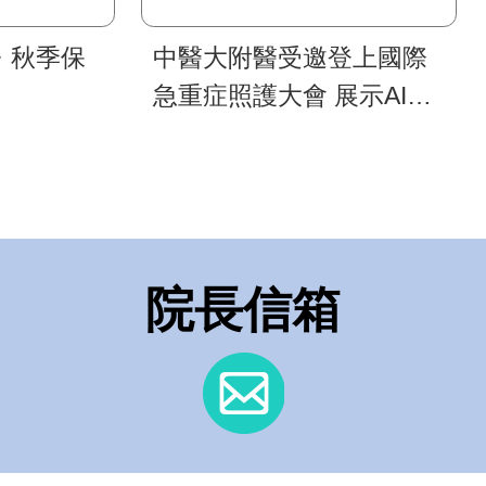
・秋季保
中醫大附醫受邀登上國際
急重症照護大會 展示AI重
症照護模式 深化臺灣智慧
醫療國際合作
院長信箱