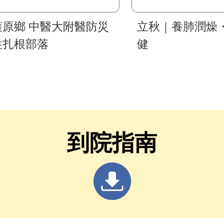
護原鄉 中醫大附醫防災
立秋｜養肺潤燥
性扎根部落
健
到院指南