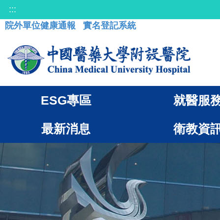
:::
院外單位健康通報
實名登記系統
ESG專區
就醫服
最新消息
衛教資