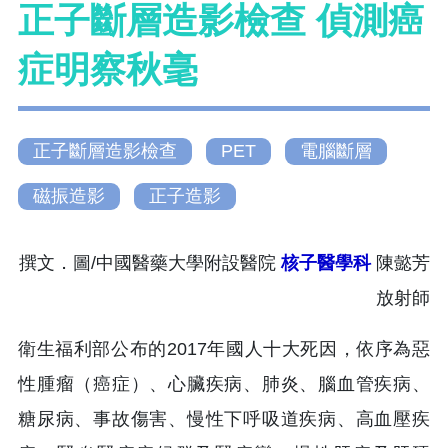
正子斷層造影檢查 偵測癌
症明察秋毫
正子斷層造影檢查
PET
電腦斷層
磁振造影
正子造影
撰文．圖/中國醫藥大學附設醫院
核子醫學科
陳懿芳
放射師
衛生福利部公布的2017年國人十大死因，依序為惡
性腫瘤（癌症）、心臟疾病、肺炎、腦血管疾病、
糖尿病、事故傷害、慢性下呼吸道疾病、高血壓疾