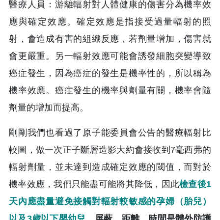
醫療人員：游離輻射對人體健康的傷害分為機率效
應與確定效應。確定效應是指接受過量輻射的照
射，會造成有害的組織反應，若劑量增加，傷害就
會更嚴重。另一輻射效應可能會誘發細胞突變導致
癌症發生，因為癌症的發生是機率性的，所以稱為
機率效應。癌症發生的機率與劑量有關，機率會隨
劑量的增加而提高。
剛剛我們也看過了原子能委員會公告的醫療輻射比
較圖，做一次正子斷層造影大約會接收到7毫西弗的
輻射劑量，並未達到造成確定效應的閾值，而對於
機率效應，我們只能盡可能將其降低，因此
檢查後1
天內應盡量避免接觸對輻射較敏感的孕婦（胎兒）
以及3歲以下嬰幼兒
。
屏蔽、距離、時間是體外防護