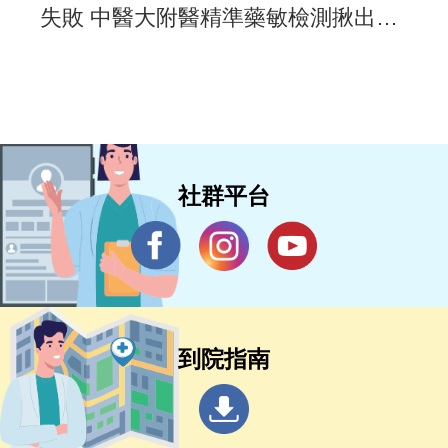
失敗 中醫大附醫精準藥敏檢測揪出抗
藥元凶
社群平台
到院指南