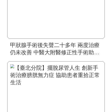
甲狀腺手術後失聲二十多年 兩度治療
仍未改善 中醫大附醫修正性手術助四
旬婦人重拾自然嗓音