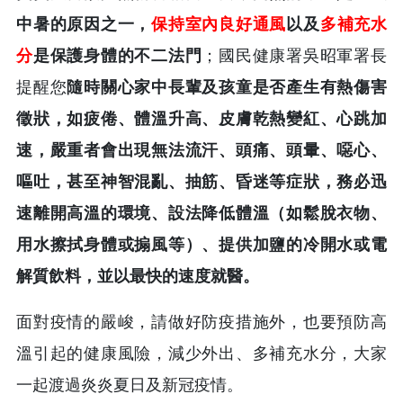
中暑的原因之一，
保持室內良好通風
以及
多補充水
分
是保護身體的不二法門
；國民健康署吳昭軍署長
提醒您
隨時關心家中長輩及孩童是否產生有熱傷害
徵狀，如疲倦、體溫升高、皮膚乾熱變紅、心跳加
速，嚴重者會出現無法流汗、頭痛、頭暈、噁心、
嘔吐，甚至神智混亂、抽筋、昏迷等症狀，務必迅
速離開高溫的環境、設法降低體溫（如鬆脫衣物、
用水擦拭身體或搧風等）、提供加鹽的冷開水或電
解質飲料，並以最快的速度就醫。
面對疫情的嚴峻，請做好防疫措施外，也要預防高
溫引起的健康風險，減少外出、多補充水分，大家
一起渡過炎炎夏日及新冠疫情。