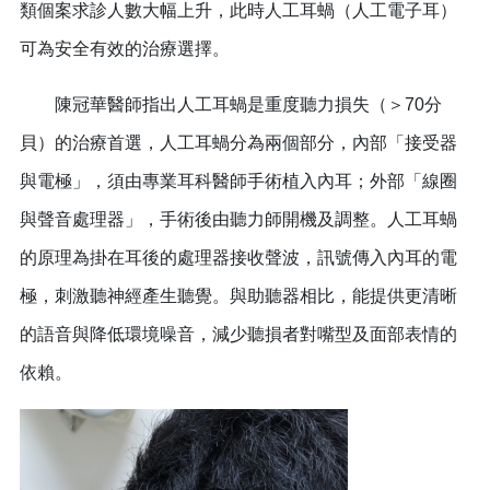
類個案求診人數大幅上升，此時人工耳蝸（人工電子耳）
可為安全有效的治療選擇。
陳冠華醫師指出人工耳蝸是重度聽力損失（＞70分
貝）的治療首選，人工耳蝸分為兩個部分，內部「接受器
與電極」，須由專業耳科醫師手術植入內耳；外部「線圈
與聲音處理器」，手術後由聽力師開機及調整。人工耳蝸
的原理為掛在耳後的處理器接收聲波，訊號傳入內耳的電
極，刺激聽神經產生聽覺。與助聽器相比，能提供更清晰
的語音與降低環境噪音，減少聽損者對嘴型及面部表情的
依賴。