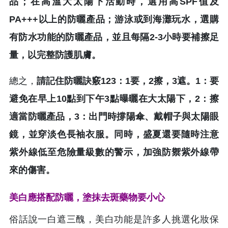
品；在高溫大太陽下活動時，選用高SPF值及
PA+++以上的防曬產品；游泳或到海灘玩水，選購
有防水功能的防曬產品，並且每隔2-3小時要補擦足
量，以完整防護肌膚。
總之，
請記住防曬訣竅123：1要，2擦，3遮。1：要
避免在早上10點到下午3點曝曬在大太陽下，2：擦
適當防曬產品，3：出門時撐陽傘、戴帽子與太陽眼
鏡，並穿淡色長袖衣服。同時，盛夏還要隨時注意
紫外線低至危險量級數的警示，加強防禦紫外線帶
來的傷害。
美白應搭配防曬，塗抹去斑藥物要小心
俗話說一白遮三醜，美白功能是許多人挑選化妝保