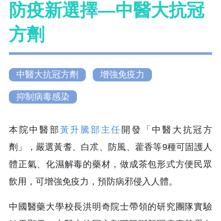
防疫新選擇—中醫大抗冠
方劑
中醫⼤抗冠⽅劑
增強免疫⼒
抑制病毒感染
本院中醫部
⿈升騰部主任
開發「中醫⼤抗冠⽅
劑」，嚴選⿈耆、⽩朮、防⾵、藿⾹等9種可固護⼈
體正氣、化濕解毒的藥材，做成茶包形式⽅便⺠眾
飲⽤，可增強免疫⼒，預防病邪侵⼊⼈體。
中國醫藥⼤學校⻑洪明奇院⼠帶領的研究團隊實驗