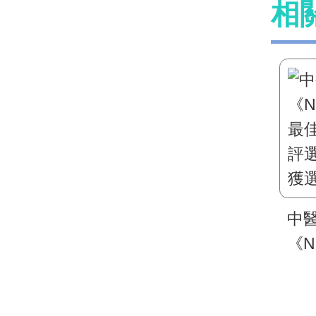
相
中
《N
最佳
評