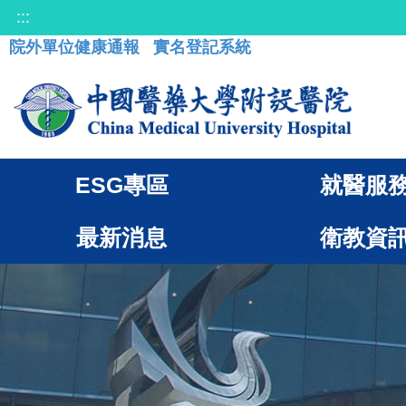
:::
院外單位健康通報
實名登記系統
ESG專區
就醫服
最新消息
衛教資