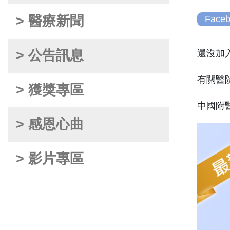
> 醫療新聞
Face
> 公告訊息
還沒加
有關醫
> 獲獎專區
中國附
> 感恩心曲
> 影片專區