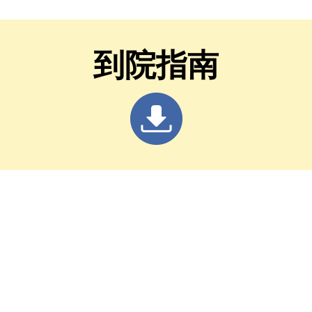
選 四葉績效指標居臺
區 首創一站式
最佳
照護
到院指南