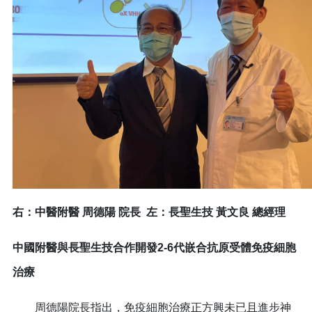
右：中醫附醫 周德陽 院長 左：長聖生技 黃文良 總經理
中國附醫與長聖生技合作開發2-6代嵌合抗原受體免疫細胞
治療
周德陽院長指出，免疫細胞治療正方興未已且進步神