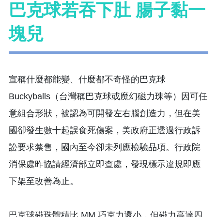
巴克球若吞下肚 腸子黏一
塊兒
宣稱什麼都能變、什麼都不奇怪的巴克球
Buckyballs（台灣稱巴克球或魔幻磁力珠等）因可任
意組合形狀，被認為可開發左右腦創造力，但在美
國卻發生數十起誤食死傷案，美政府正透過行政訴
訟要求禁售，國內至今卻未列應檢驗品項。行政院
消保處昨協請經濟部立即查處，發現標示違規即應
下架至改善為止。
巴克球磁珠體積比 MM 巧克力還小，但磁力高達四