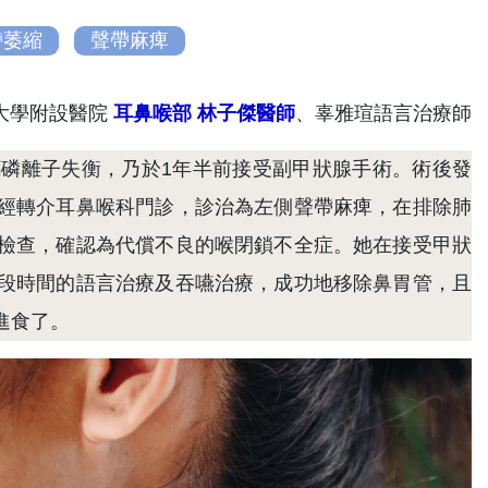
帶萎縮
聲帶麻痺
大學附設醫院
耳鼻喉部
林子傑醫師
、辜雅瑄語言治療師
磷離子失衡，乃於1年半前接受副甲狀腺手術。術後發
經轉介耳鼻喉科門診，診治為左側聲帶麻痺，在排除肺
檢查，確認為代償不良的喉閉鎖不全症。她在接受甲狀
段時間的語言治療及吞嚥治療，成功地移除鼻胃管，且
進食了。