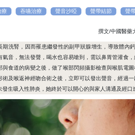
治療
吞嚥治療
聲音沙啞
聲帶結節
聲
撰文/中國醫藥
長期洗腎，因而罹患繼發性的副甲狀腺增生，導致體內鈣
有氣音，無法發聲，喝水也容易嗆到，需以鼻胃管灌食，
部與食道的病變之後，做了喉部閃頻攝影檢查與喉肌電圖
形術及喉返神經吻合術之後，立即可以發出聲音，經過一
未發生吸入性肺炎，她終於可以開心的與家人溝通及經口