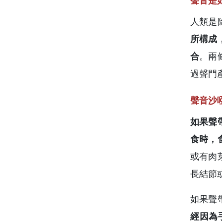
聲音是
人類是
所構成
合
。兩
過聲門
聲音沙
如果聲
食時，
或有肉
長結節
如果聲
經因為