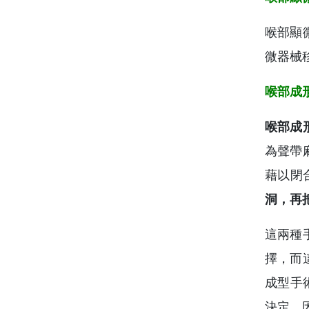
喉部顯
微器械
喉部成
喉部成
為聲帶
藉以閉
洞，再
這兩種
擇，而
成型手
決定，