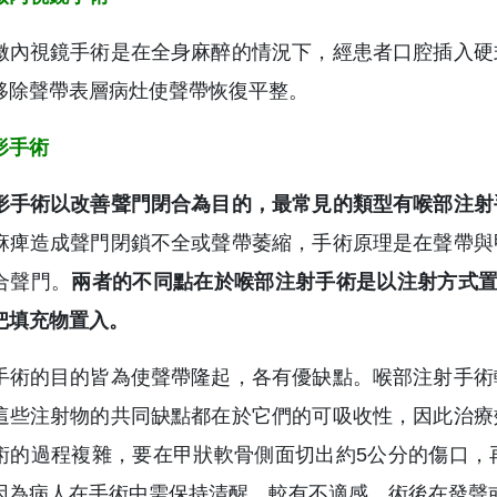
微內視鏡手術是在全身麻醉的情況下，經患者口腔插入硬
移除聲帶表層病灶使聲帶恢復平整。
形手術
形手術以改善聲門閉合為目的，最常見的類型有喉部注射
麻痺造成聲門閉鎖不全或聲帶萎縮，手術原理是在聲帶與
合聲門。
兩者的不同點在於喉部注射手術是以注射方式置
把填充物置入。
手術的目的皆為使聲帶隆起，各有優缺點。喉部注射手術
這些注射物的共同缺點都在於它們的可吸收性，因此治療
術的過程複雜，要在甲狀軟骨側面切出約5公分的傷口，
因為病人在手術中需保持清醒，較有不適感，術後在發聲