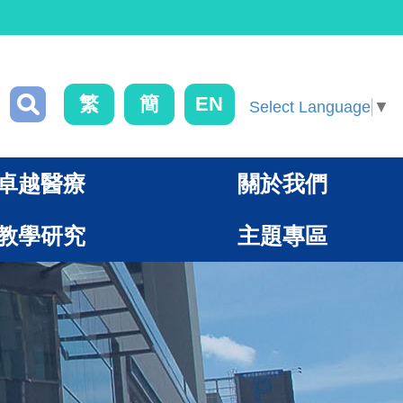
繁
簡
EN
Select Language
▼
卓越醫療
關於我們
教學研究
主題專區