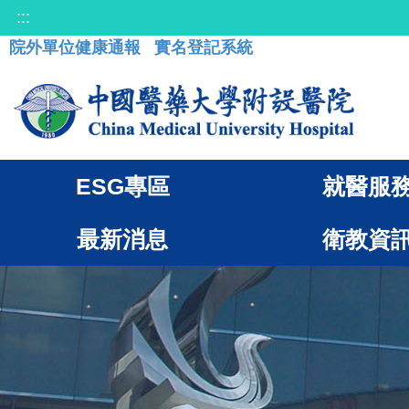
:::
院外單位健康通報
實名登記系統
ESG專區
就醫服
最新消息
衛教資