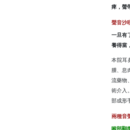
痺，聲
聲音沙
一旦有
養得當
本院耳
腫、息
流藥物
術介入
部成形
兩種音
喉部顯