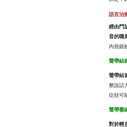
語言治
經由門
音的職
內視鏡
聲帶結
聲帶結
整說話
症狀可
聲帶萎
對於輕