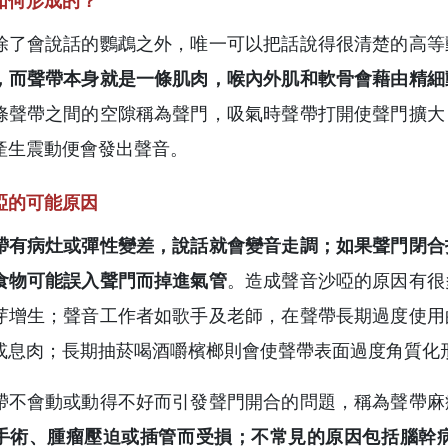
如何形成的？
除了會說話的鸚鵡之外，唯一可以把話說得很清楚的高等
，而聲帶本身就是一條肌肉，喉內外肌和軟骨會藉由精細
條聲帶之間的空隙稱為聲門，吸氣時聲帶打開使聲門擴大
產生震動便會發出聲音。
啞的可能原因
帶有病灶或彈性變差，說話就會變音走調；如果聲門閉合
食物可能誤入聲門而掉進氣管
。造成聲音沙啞的原因有很
芽增生；聲音工作者如歌手及老師，在聲帶長期過度使用
或息肉；長期抽菸喝酒嚼檳榔則會使聲帶表面過度角質化
帶不會動或動得不好而引發聲門開合的問題，稱為聲帶麻
手術、腫瘤壓迫或插管而受損；不常見的原因包括腦幹