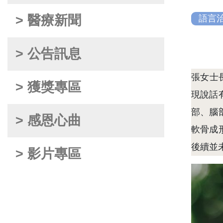
> 醫療新聞
語言
> 公告訊息
張女士
> 獲獎專區
現說話
部、腦
> 感恩心曲
軟骨成
後續並
> 影片專區