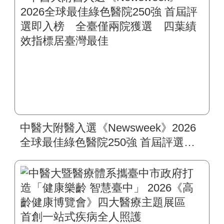
中醫大附醫入選《Newsweek》2026
全球最佳綠色醫院250強 首屆評選即
入榜 全臺僅兩院獲選 四葉績效指
標居臺灣最佳