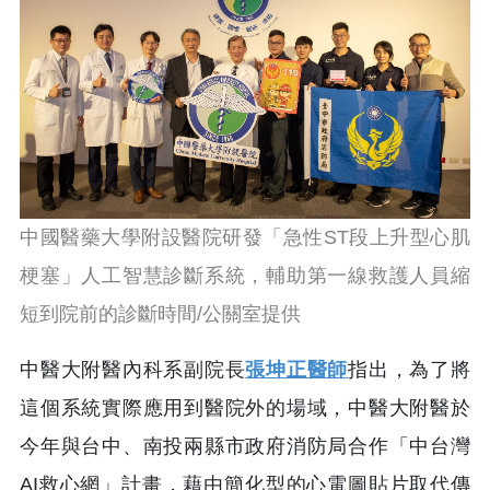
中國醫藥大學附設醫院研發「急性ST段上升型心肌
梗塞」人工智慧診斷系統，輔助第一線救護人員縮
短到院前的診斷時間/公關室提供
中醫大附醫內科系副院長
張坤正醫師
指出，為了將
這個系統實際應用到醫院外的場域，中醫大附醫於
今年與台中、南投兩縣市政府消防局合作「中台灣
AI救心網」計畫，藉由簡化型的心電圖貼片取代傳