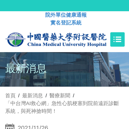
院外單位健康通報
實名登記系統
最新消息
首頁
/
最新消息
/
醫療新聞
/
「中台灣AI救心網」急性心肌梗塞到院前遠距診斷
系統，與死神搶時間！
2021/11/26