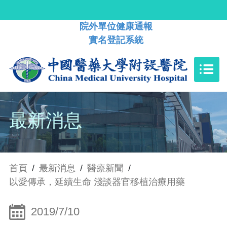
院外單位健康通報
實名登記系統
最新消息
首頁
/
最新消息
/
醫療新聞
/
以愛傳承，延續生命 淺談器官移植治療用藥
2019/7/10