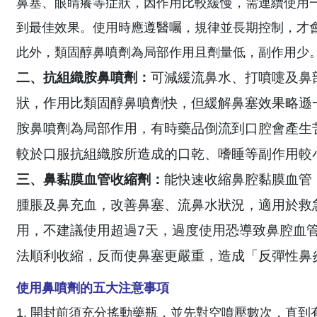
鼻塞、眼睛癢等症狀，因作用比較緩慢，需連續使用
到最佳效果。使用時應遵醫囑，規律並長期控制，才
此外，類固醇鼻噴劑為局部作用且劑量低，副作用少
二、抗組織胺鼻噴劑：
可減緩流鼻水、打噴嚏及鼻
狀，作用比類固醇鼻噴劑快，但緩解鼻塞效果略遜
胺鼻噴劑為局部作用，有時藥品倒流到口腔會產生
較於口服抗組織胺所造成的口乾、嗜睡等副作用較
三、鼻黏膜血管收縮劑：
能快速收縮鼻腔黏膜血管
腫脹及鼻充血，改善鼻塞、流鼻水狀況，適用於救
用，不建議使用超過7天，過度使用恐導致鼻腔血
法順利收縮，反而使鼻塞更嚴重，造成「反彈性鼻
使用鼻噴劑的五大注意事項
1. 開封前須充分搖動藥瓶，並先對空噴壓數次，直到