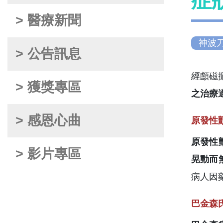
症
> 醫療新聞
神波
> 公告訊息
經顱磁
> 獲獎專區
之治療
> 感恩心曲
原發性
原發性
> 影片專區
晃動而
病人因
巴金森