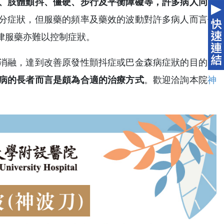
、肢體顫抖、僵硬、步行及平衡障礙等，許多病人同時
分症狀，但服藥的頻率及藥效的波動對許多病人而言仍
律服藥亦難以控制症狀。
消融，達到改善原發性顫抖症或巴金森病症狀的目的。
病的長者而言是頗為合適的治療方式
。歡迎洽詢本院
神