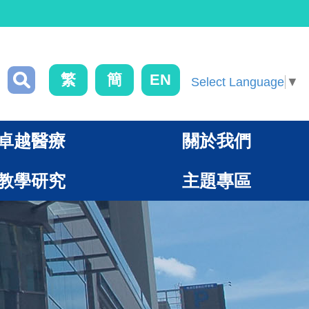
繁
簡
EN
Select Language
▼
卓越醫療
關於我們
教學研究
主題專區