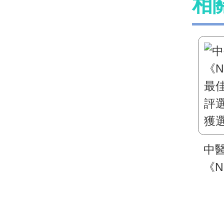
相
中
《N
最佳
評
獲