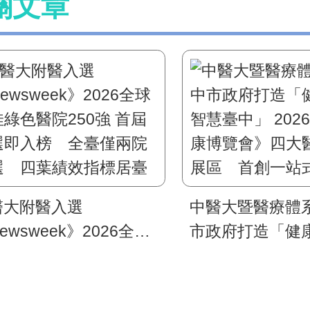
關文章
醫大附醫入選
中醫大暨醫療體
ewsweek》2026全球
市政府打造「健康
綠色醫院250強 首屆
慧臺中」 2026
選即入榜 全臺僅兩院
博覽會》四大醫
選 四葉績效指標居臺
區 首創一站式