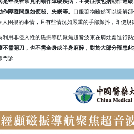
病是年長者常見的動作障礙疾病，主要症狀包括動作遲緩
動作障礙問題如便秘、失眠等。
口服藥物雖然可以緩解部
令人困擾的事情，且有些情況如嚴重的手部顫抖，即使規
為利用非侵入性的磁振導航聚焦超音波束在病灶處進行熱
療不需開刀，也不需全身或半身麻醉，對於大部分罹患此
師門診