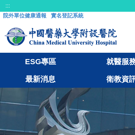
:::
院外單位健康通報
實名登記系統
ESG專區
就醫服
最新消息
衛教資