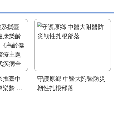
系攜臺中
守護原鄉 中醫大附醫防災
樂齡 智
韌性扎根部落
《高齡健康
療主題展
疾病全人