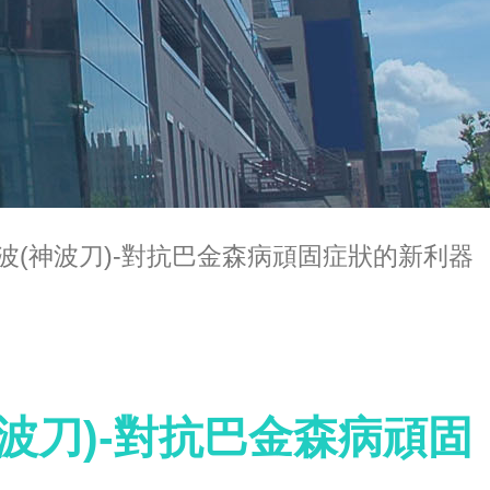
波(神波刀)-對抗巴金森病頑固症狀的新利器
波刀)-對抗巴金森病頑固