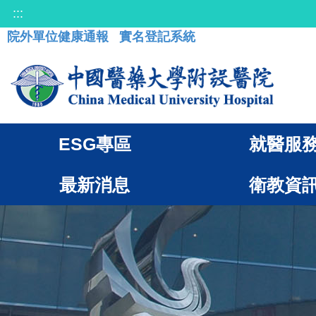
:::
院外單位健康通報
實名登記系統
ESG專區
就醫服
最新消息
衛教資