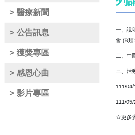
列
> 醫療新聞
一、說明
> 公告訊息
會 (B
> 獲獎專區
二、中
三、活
> 感恩心曲
111/04
> 影片專區
111/05
☆更多