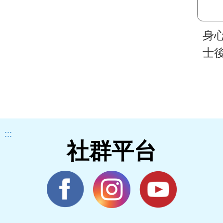
身
士
理
:::
社群平台