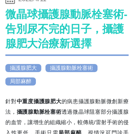
微晶球攝護腺動脈栓塞術-
告別尿不完的日子，攝護
腺肥大治療新選擇
攝護腺肥大
攝護腺動脈栓塞術
局部麻醉
針對
中重度攝護腺肥大
的病患攝護腺動脈微創新療
法，
攝護腺動脈栓塞術
透過微晶球阻塞部分攝護腺
的血管，讓增生的組織縮小，較傳統/雷射手術的侵
入性更低，手術只需
局部麻醉
、視情況可門診手