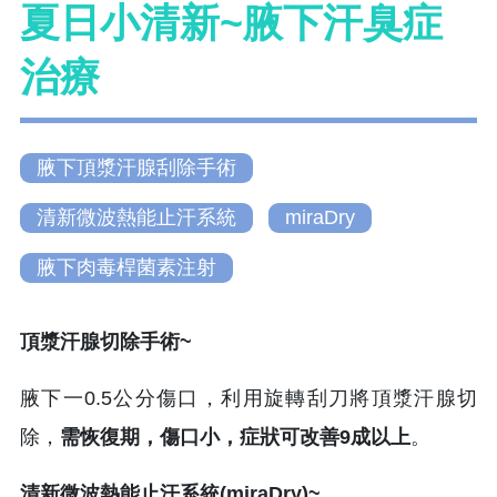
夏日小清新~腋下汗臭症
治療
腋下頂漿汗腺刮除手術
清新微波熱能止汗系統
miraDry
腋下肉毒桿菌素注射
頂漿汗腺切除手術~
腋下一0.5公分傷口，利用旋轉刮刀將頂漿汗腺切
除，
需恢復期，傷口小，症狀可改善9成以上
。
清新微波熱能止汗系統(miraDry)~