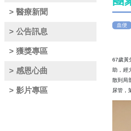
團
> 醫療新聞
血便
> 公告訊息
> 獲獎專區
67歲
> 感恩心曲
助，經
散到局
> 影片專區
尿管，