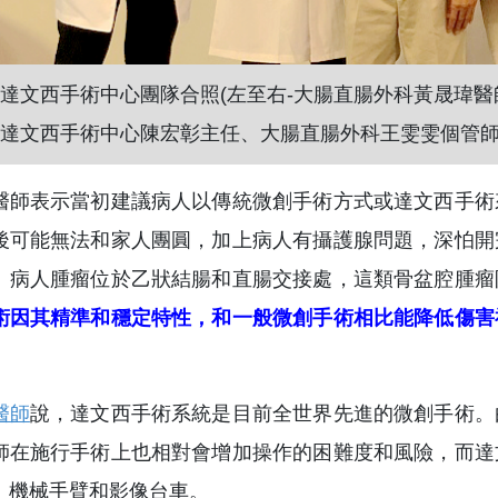
達文西手術中心團隊合照(左至右-大腸直腸外科黃晟瑋
達文西手術中心陳宏彰主任、大腸直腸外科王雯雯個管師)
醫師表示當初建議病人以傳統微創手術方式或達文西手術
後可能無法和家人團圓，加上病人有攝護腺問題，深怕開
。病人腫瘤位於乙狀結腸和直腸交接處，這類骨盆腔腫瘤
術因其精準和穩定特性，和一般微創手術相比能降低傷害
醫師
說，達文西手術系統是目前全世界先進的微創手術。
師在施行手術上也相對會增加操作的困難度和風險，而達
、機械手臂和影像台車。