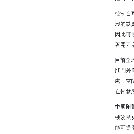
控制台
淺的缺
因此可
著開刀
目前全
肛門外
處，空
在骨盆
中國附
械改良
能可提