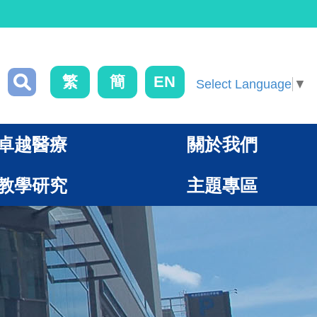
繁
簡
EN
Select Language
▼
卓越醫療
關於我們
教學研究
主題專區