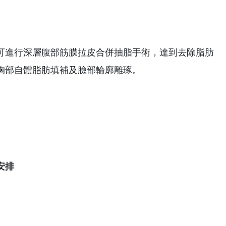
可進行深層腹部筋膜拉皮合併抽脂手術，達到去除脂肪
胸部自體脂肪填補及臉部輪廓雕琢。
安排