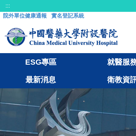
:::
院外單位健康通報
實名登記系統
ESG專區
就醫服
最新消息
衛教資