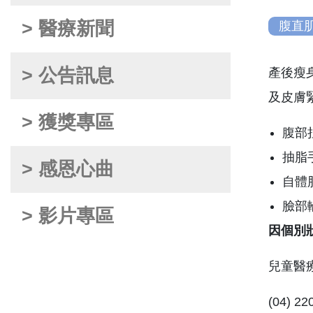
> 醫療新聞
腹直
> 公告訊息
產後瘦
及皮膚
> 獲獎專區
腹部
抽脂
> 感恩心曲
自體
臉部
> 影片專區
因個別
兒童醫療
(04) 2