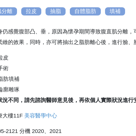
肌分離
拉皮
抽脂
自體脂肪
填補
身仍感覺腹部凸、垂，原因為懷孕期間導致腹直肌分離，
緊緻的效果，同時，亦可將抽出之脂肪離心後，進行臉、
拉皮
手術
脂肪填補
輪廓雕琢
狀況不同，請先諮詢醫師意見後，再依個人實際狀況進行
大樓11F
美容醫學中心
205-2121 分機 2020、2021