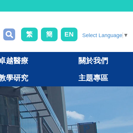
繁
簡
EN
Select Language
▼
卓越醫療
關於我們
教學研究
主題專區