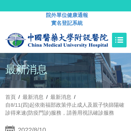
院外單位健康通報
實名登記系統
最新消息
首頁
/
最新消息
/
最新消息
/
自8/11(四)起依衛福部政策停止成人及親子快篩陽確
診得來速(防疫門診)服務，請善用視訊確診服務
2022/8/10