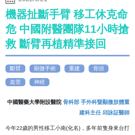
機器扯斷手臂 移工休克命
危 中國附醫團隊11小時搶
救 斷臂再植精準接回
斷臂
顯微手術
重建
骨頭
血管
神經
中國醫藥大學附設醫院
骨科部 手外科暨顯微肢體重
建科主任 邱詠証醫師
今年22歲的男性移工小南(化名)，多年前隻身來台打