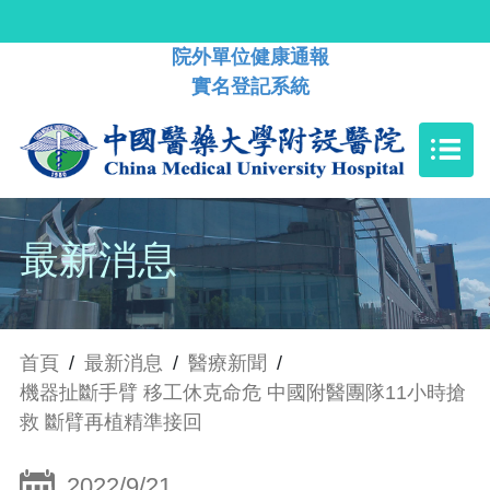
院外單位健康通報
實名登記系統
最新消息
首頁
/
最新消息
/
醫療新聞
/
機器扯斷手臂 移工休克命危 中國附醫團隊11小時搶
救 斷臂再植精準接回
2022/9/21