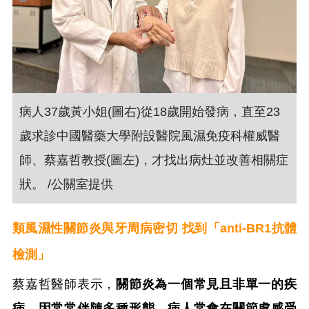
病人37歲黃小姐(圖右)從18歲開始發病，直至23
歲求診中國醫藥大學附設醫院風濕免疫科權威醫
師、蔡嘉哲教授(圖左)，才找出病灶並改善相關症
狀。 /公關室提供
類風濕性關節炎與牙周病密切 找到「anti-BR1抗體
檢測」
蔡嘉哲醫師表示，
關節炎為一個常見且非單一的疾
病，因常常伴隨多種形態，病人常會在關節處感受