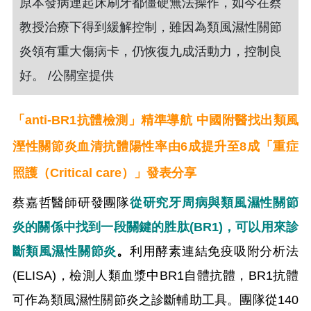
原本發病連起床刷牙都僵硬無法操作，如今在蔡
教授治療下得到緩解控制，雖因為類風濕性關節
炎領有重大傷病卡，仍恢復九成活動力，控制良
好。 /公關室提供
「anti-BR1抗體檢測」精準導航 中國附醫找出類風
溼性關節炎血清抗體陽性率由6成提升至8成
「重症
照護（Critical care）」發表分享
蔡嘉哲醫師研發團隊
從研究牙周病與類風濕性關節
炎的關係中找到一段關鍵的胜肽(BR1)，可以用來診
斷類風濕性關節炎
。
利用酵素連結免疫吸附分析法
(ELISA)，檢測人類血漿中BR1自體抗體，BR1抗體
可作為類風濕性關節炎之診斷輔助工具。團隊從140