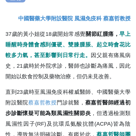
中國醫藥大學附設醫院 風濕免疫科
蔡嘉哲教授
37歲的黃小姐從18歲開始常感覺
關節紅腫痛，
早上
睡醒時身體會感到僵硬、雙膝腫脹、起立時會花比
較多力氣，甚至影響到日常行走。
因父親有痛風病
史，21歲時於外院求診，醫師也診斷為痛風，因此
開始以飲食控制及藥物治療，但仍未見改善。
直到23歲時至風濕免疫科權威醫師、中國醫藥大學
附設醫院
蔡嘉哲教授
門診就醫，
蔡嘉哲醫師經過初
步診斷懷疑可能為類風濕性關節炎
，但透過檢測類
風濕性因子(RF)及抗環瓜氨酸抗體(ACPA)皆為陰
性，導致無法明確診斷。有鑑於此，
蔡嘉哲醫師團