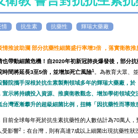
及衛教 誓言對抗抗生素抗
疫情
抗生素
抗藥性
輝瑞大藥廠
疫情推波助瀾 部分抗藥性細菌盛行率增3倍 ，落實衛教推
情也帶動細菌危機！自2020年初新冠肺炎爆發後，部分
1
院時間將延長3至5倍，並增加死亡風險
。為教育大眾、
設醫院攜手深根於抗生素製劑領域多年的輝瑞大藥廠，於
，宣示將持續投入資源、推廣衛教觀念、增加學術領域交
低台灣逐漸攀升的超級細菌比例，扭轉「因抗藥性而導致
目前全球每年死於抗生素抗藥性的人數估計為70萬人，預計到
2
萬人受影響
；在台灣，則有高達7成以上細菌出現抗藥性狀