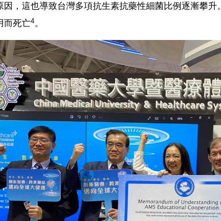
原因，這也導致台灣多項抗生素抗藥性細菌比例逐漸攀升。專
4
用而死亡
。