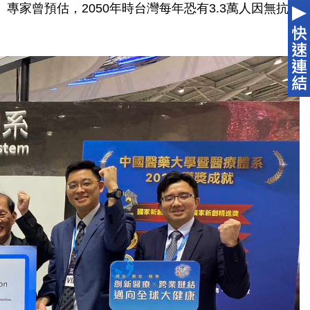
家曾預估，2050年時台灣每年恐有3.3萬人因無抗