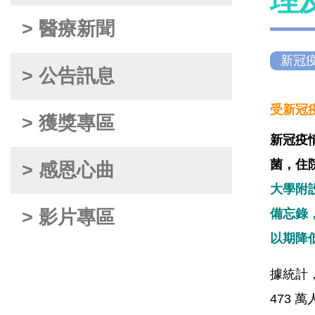
理
> 醫療新聞
新冠
> 公告訊息
受新冠
> 獲獎專區
新冠疫
菌，住
> 感恩心曲
大學附
> 影片專區
備忘錄
以期降
據統計，
473 