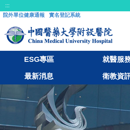
:::
院外單位健康通報
實名登記系統
ESG專區
就醫服
最新消息
衛教資