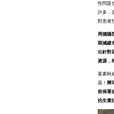
性問題
許多，
對患者
周德陽
期減緩
出針對
資源，
葉素秋
器！
輝
前佈署
抗生素