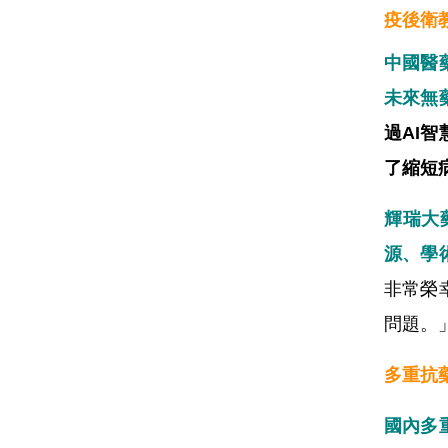
疫後衛
中國醫
未來無
過AI
了縮短
輝瑞大
源、學
非常榮
問題。
多重抗
國內多