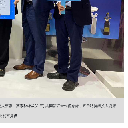
瑞大藥廠－葉素秋總裁(左三) 共同簽訂合作備忘錄，宣示將持續投入資源、
公關室提供