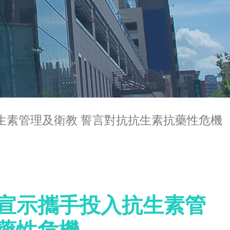
生素管理及衛教 誓言對抗抗生素抗藥性危機
 宣示攜手投入抗生素管