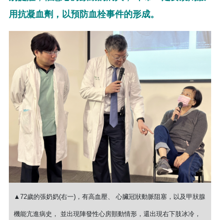
用抗凝血劑，以預防血栓事件的形成。
▲72歲的張奶奶(右一)，有高血壓、 心臟冠狀動脈阻塞，以及甲狀腺
機能亢進病史， 並出現陣發性心房顫動情形，還出現右下肢冰冷，