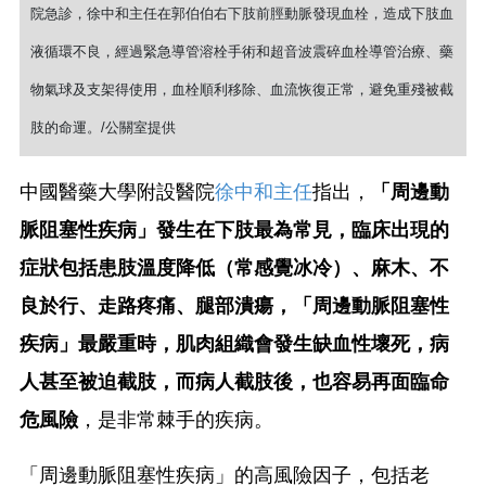
院急診，徐中和主任在郭伯伯右下肢前脛動脈發現血栓，造成下肢血
液循環不良，經過緊急導管溶栓手術和超音波震碎血栓導管治療、藥
物氣球及支架得使用，血栓順利移除、血流恢復正常，避免重殘被截
肢的命運。/公關室提供
中國醫藥大學附設醫院
徐中和主任
指出，
「周邊動
脈阻塞性疾病」發生在下肢最為常見，臨床出現的
症狀包括患肢溫度降低（常感覺冰冷）、麻木、不
良於行、走路疼痛、腿部潰瘍，「周邊動脈阻塞性
疾病」最嚴重時，肌肉組織會發生缺血性壞死，病
人甚至被迫截肢，而病人截肢後，也容易再面臨命
危風險
，是非常棘手的疾病。
「周邊動脈阻塞性疾病」的高風險因子，包括老