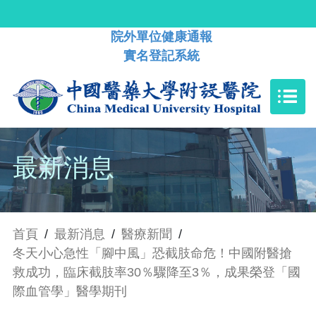
院外單位健康通報
實名登記系統
最新消息
首頁
/
最新消息
/
醫療新聞
/
冬天小心急性「腳中風」恐截肢命危！中國附醫搶
救成功，臨床截肢率30％驟降至3％，成果榮登「國
際血管學」醫學期刊