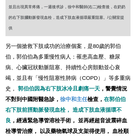
並且出現異常疼痛，一週後求診，徐中和醫師(右二)檢查後，在奶奶
的右下肢膕動脈發現血栓，造成下肢血液循環嚴重阻塞。/公關室提
供
另一個搶救下肢成功的治療個案，是80歲的郭伯
伯，郭伯伯為多重慢性病人：罹患高血壓、糖尿
病、心臟冠狀動脈阻塞、持續性心房顫動並心衰
竭，並且有「慢性阻塞性肺病（COPD）」等多重病
史，
郭伯伯因為右下肢冰冷且劇痛一天
，警覺情況
不對到中國附醫急診，
徐中和主任
檢查，
在郭伯伯
右下肢前脛動脈發現血栓， 造成下肢血液循環不
良
，經過緊急導管溶栓手術， 並再經超音波震碎血
栓導管治療， 以及藥物氣球及支架得使用， 血栓順