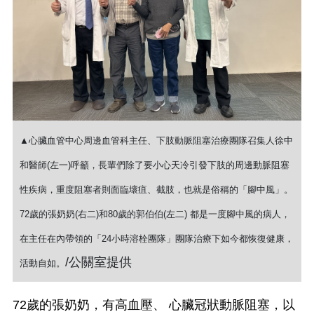
▲心臟血管中心周邊血管科主任、下肢動脈阻塞治療團隊召集人徐中
和醫師(左一)呼籲，長輩們除了要小心天冷引發下肢的周邊動脈阻塞
性疾病，重度阻塞者則面臨壞疽、截肢，也就是俗稱的「腳中風」。
72歲的張奶奶(右二)和80歲的郭伯伯(左二) 都是一度腳中風的病人，
在主任在內帶領的「24小時溶栓團隊」團隊治療下如今都恢復健康，
/公關室提供
活動自如。
72歲的張奶奶，有高血壓、 心臟冠狀動脈阻塞，以