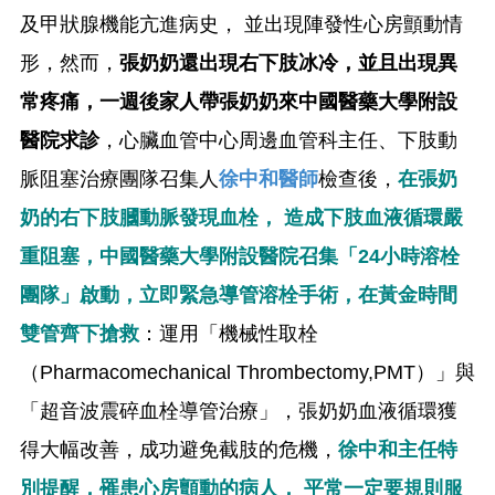
及甲狀腺機能亢進病史， 並出現陣發性心房顫動情
形，然而，
張奶奶還出現右下肢冰冷，並且出現異
常疼痛，一週後家人帶張奶奶來中國醫藥大學附設
醫院求診
，心臟血管中心周邊血管科主任、下肢動
脈阻塞治療團隊召集人
徐中和醫師
檢查後，
在張奶
奶的右下肢膕動脈發現血栓， 造成下肢血液循環嚴
重阻塞，中國醫藥大學附設醫院召集「24小時溶栓
團隊」啟動，立即緊急導管溶栓手術，在黃金時間
雙管齊下搶救
：運用「機械性取栓
（Pharmacomechanical Thrombectomy,PMT）」與
「超音波震碎血栓導管治療」，張奶奶血液循環獲
得大幅改善，成功避免截肢的危機，
徐中和主任特
別提醒，罹患心房顫動的病人， 平常一定要規則服