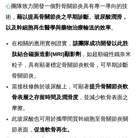
心
團隊致力開發一個對骨關節炎具有專一導向的技
術，
藉以提高骨關節炎之早期診斷、玻尿酸潤滑，
以及幹細胞再生醫學與藥物治療輸送的效率
。
在相關的應用實例證實，
該團隊成功開發以此胜
肽結合磁振造影(MRI)顯影劑
，如超順磁性鐵奈米
粒子，具有顯著標定骨關節炎軟骨，可早期診斷
骨關節炎。
當接枝修飾於玻尿酸上，可顯著
提升骨關節炎軟
骨表層之存留時間及潤滑度
，並減少軟骨表面之
摩擦。
此玻尿酸也可用於攜帶間質幹細胞至骨關節炎關
節表面，
促進軟骨再生。