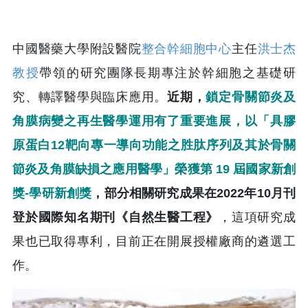
中國醫藥大學附設醫院
整合幹細胞中心
主任
洪士杰
教授
帶領的研究團隊長期專注於幹細胞之基礎研
究、轉譯醫學與臨床應用。
近期，
鎖定骨關節炎及
角膜病變之再生醫學運用有了重要進展，以「具膠
原蛋白12靶向專一導向功能之胜肽序列及其於骨關
節炎及角膜缺損之應用醫學」榮獲第 19 屆國家新創
獎-學研新創獎
，部分相關研究成果在2022年10月刊
登於國際知名期刊《自然生醫工程》
，這項研究成
果也已取得專利，目前正在開展授權廠商的遴選工
作。