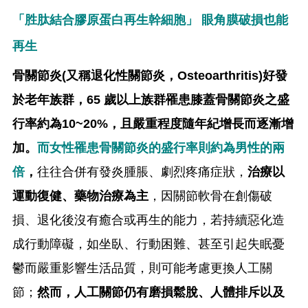
「胜肽結合膠原蛋白再生幹細胞」 眼角膜破損也能
再生
骨關節炎(又稱退化性關節炎，Osteoarthritis)好發
於老年族群，65 歲以上族群罹患膝蓋骨關節炎之盛
行率約為10~20%，且嚴重程度隨年紀增長而逐漸增
加。
而女性罹患骨關節炎的盛行率則約為男性的兩
倍
，
往往合併有發炎腫脹、劇烈疼痛症狀，
治療以
運動復健、藥物治療為主
，因關節軟骨在創傷破
損、退化後沒有癒合或再生的能力，若持續惡化造
成行動障礙，如坐臥、行動困難、甚至引起失眠憂
鬱而嚴重影響生活品質，則可能考慮更換人工關
節；
然而，人工關節仍有磨損鬆脫、人體排斥以及