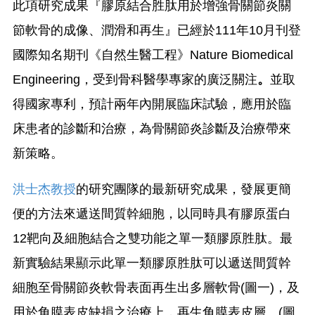
此項研究成果『膠原結合胜肽用於增強骨關節炎關
節軟骨的成像、潤滑和再生』已經於111年10月刊登
國際知名期刊《自然生醫工程》Nature Biomedical
Engineering，受到骨科醫學專家的廣泛關注
。
並取
得國家專利，預計兩年內開展臨床試驗，應用於臨
床患者的診斷和治療，為骨關節炎診斷及治療帶來
新策略。
洪士杰教授
的研究團隊的最新研究成果，發展更簡
便的方法來遞送間質幹細胞，以同時具有膠原蛋白
12靶向及細胞結合之雙功能之單一類膠原胜肽。最
新實驗結果顯示此單一類膠原胜肽可以遞送間質幹
細胞至骨關節炎軟骨表面再生出多層軟骨(圖一)，及
用於角膜表皮缺損之治療上，再生角膜表皮層。(圖