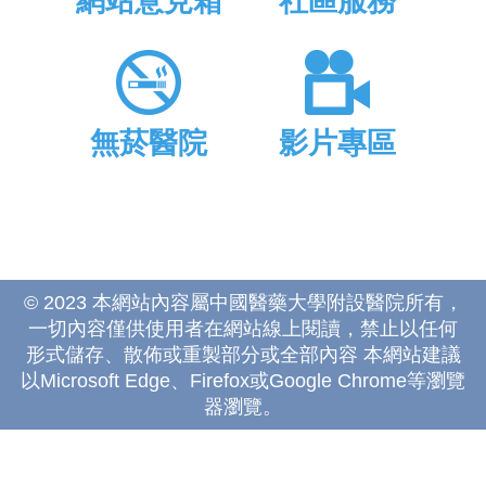
網站意見箱
社區服務
無菸醫院
影片專區
© 2023 本網站內容屬中國醫藥大學附設醫院所有，
一切內容僅供使用者在網站線上閱讀，禁止以任何
形式儲存、散佈或重製部分或全部內容 本網站建議
以Microsoft Edge、Firefox或Google Chrome等瀏覽
器瀏覽。