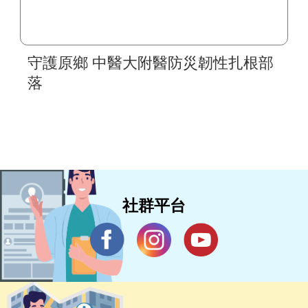
守護原鄉 中醫大附醫防災韌性扎根部
落
社群平台