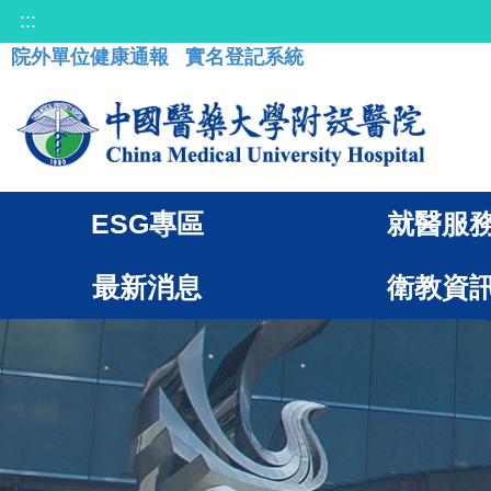
:::
院外單位健康通報
實名登記系統
ESG專區
就醫服
最新消息
衛教資