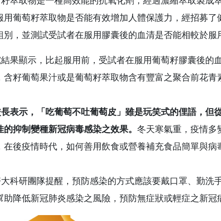
萃取物是一種高效能的抗氧化劑，經過濃縮萃取製成萃
服用葡萄籽萃取物是否能有效增加人體保護力，經招募了
組別，並測試受試者在服用膠囊後的血清是否能相較於服
果顯示，比起服用前，受試者在服用葡萄籽膠囊後的血
，含籽葡萄果汁或是葡萄籽萃取物含有豐富之聚合前花青
長表示，「吃葡萄不吐葡萄皮」雖是玩笑式的俚語，但從
佳的抑制變種新冠病毒感染之效果。
冬天寒氣重，疫情多
，在後疫情時代，如何善用飲食或營養補充食品簡單與病
科研團隊提醒，預防感染的方式應該要戴口罩、勤洗手
幫助降低新冠肺炎感染之風險，預防無症狀或輕症之新冠