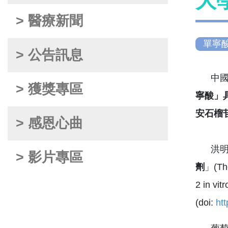
大
> 醫療新聞
單寧
> 公告訊息
中國醫
> 獲獎專區
寧酸」
安石榴
> 感恩心曲
洪明奇
> 影片專區
劑
」(The
2 in
(doi:
ht