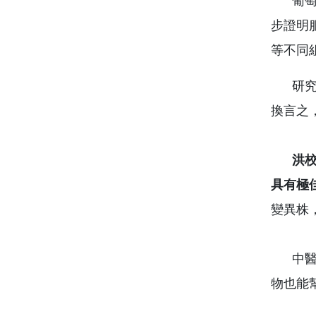
葡萄籽
步證明
等不同
研究結
換言之
洪校
具有極
變異株
中醫大
物也能