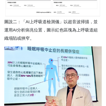
圖說二：「AI上呼吸道檢測儀」以超音波掃描，並
運用AI分析病兆位置，圖示紅色區塊為上呼吸道組
織塌陷或狹窄。