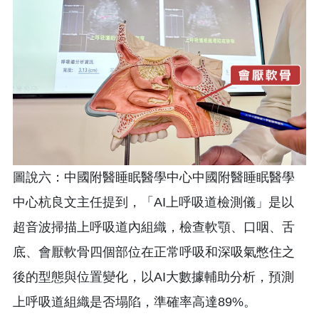
圖說六：中國附醫睡眠醫學中心中國附醫睡眠醫學
中心杭良文主任提到，「AI上呼吸道檢測儀」是以
超音波掃描上呼吸道內組織，檢查軟顎、口咽、舌
底、會厭軟骨四個部位在正常呼吸和深吸氣憋住之
後的型態與位置變化，以AI大數據輔助分析，預測
上呼吸道組織是否塌陷，準確率高達89%。