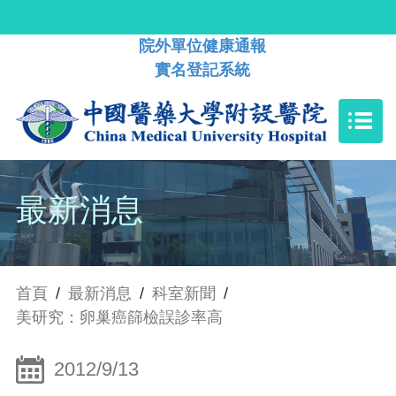
院外單位健康通報
實名登記系統
最新消息
首頁
/
最新消息
/
科室新聞
/
美研究：卵巢癌篩檢誤診率高
2012/9/13