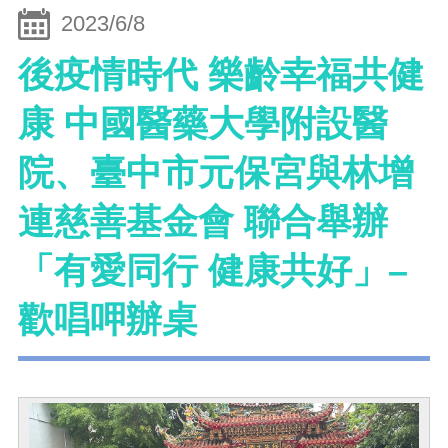
2023/6/8
後疫情時代 樂齡幸福共健
康 中國醫藥大學附設醫
院、臺中市元保宮與林增
連慈善基金會 聯合舉辦
「有愛同行 健康共好」–
歡唱呷辦桌