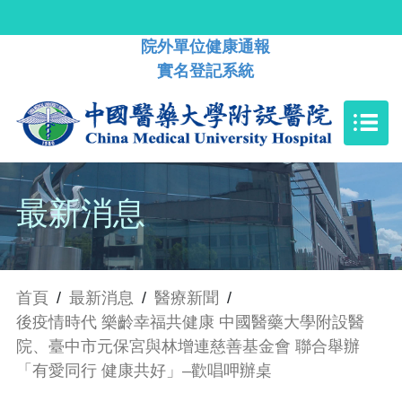
院外單位健康通報
實名登記系統
最新消息
首頁
/
最新消息
/
醫療新聞
/
後疫情時代 樂齡幸福共健康 中國醫藥大學附設醫
院、臺中市元保宮與林增連慈善基金會 聯合舉辦
「有愛同行 健康共好」–歡唱呷辦桌