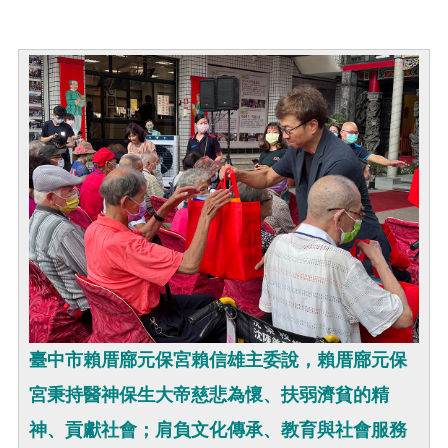
臺中市賴厝廍元保宮賴信雄主委說，賴厝廍元保
宮秉持醫神保生大帝慈悲為懷、扶弱濟貧的精
神、貢獻社會；肩負文化傳承、教育與社會服務