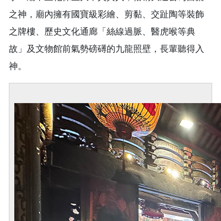
之神，廟內擁有國寶級彩繪、剪黏、交趾陶等裝飾
之牌樓、歷史文化通廊「絲線過脈、醫虎喉等典
故」及文物館前氣勢磅礡的九龍照壁，長輩聽得入
神。