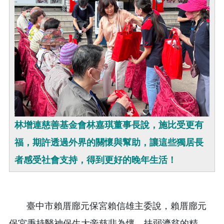
林增連慈善基金會林嘉琪董事長說，施比受更有
福，期許透過外界的關懷與幫助，讓這些獨居長
者感受社會支持，得到更好的晚年生活！
臺中市賴厝廍元保宮賴信雄主委說，賴厝廍元
保宮秉持醫神保生大帝慈悲為懷、扶弱濟貧的精