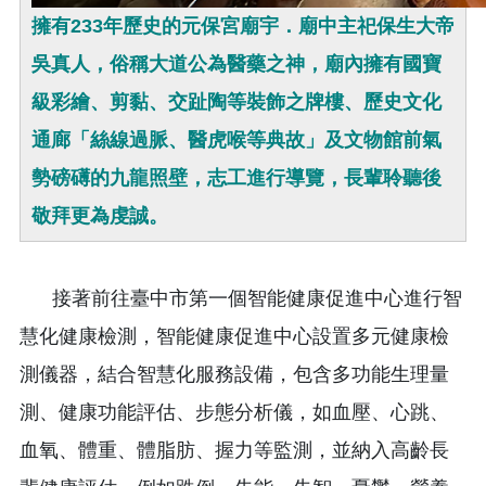
擁有233年歷史的元保宮廟宇．廟中主祀保生大帝
吳真人，俗稱大道公為醫藥之神，廟內擁有國寶
級彩繪、剪黏、交趾陶等裝飾之牌樓、歷史文化
通廊「絲線過脈、醫虎喉等典故」及文物館前氣
勢磅礡的九龍照壁，志工進行導覽，長輩聆聽後
敬拜更為虔誠。
接著前往臺中市第一個智能健康促進中心進行智
慧化健康檢測，智能健康促進中心設置多元健康檢
測儀器，結合智慧化服務設備，包含多功能生理量
測、健康功能評估、步態分析儀，如血壓、心跳、
血氧、體重、體脂肪、握力等監測，並納入高齡長