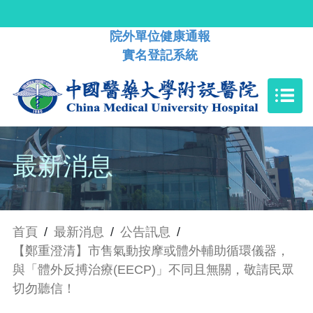
院外單位健康通報
實名登記系統
最新消息
首頁
/
最新消息
/
公告訊息
/
【鄭重澄清】市售氣動按摩或體外輔助循環儀器，
與「體外反搏治療(EECP)」不同且無關，敬請民眾
切勿聽信！