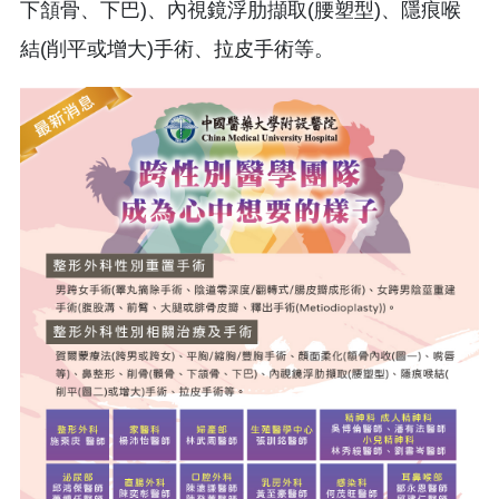
下頷骨、下巴)、內視鏡浮肋擷取(腰塑型)、隱痕喉
結(削平或增大)手術、拉皮手術等。