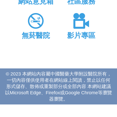
網站意見箱
社區服務
無菸醫院
影片專區
© 2023 本網站內容屬中國醫藥大學附設醫院所有，
一切內容僅供使用者在網站線上閱讀，禁止以任何
形式儲存、散佈或重製部分或全部內容 本網站建議
以Microsoft Edge、Firefox或Google Chrome等瀏覽
器瀏覽。