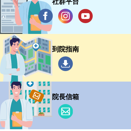
社群平台
到院指南
院長信箱