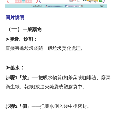
圖片說明
（一）
一般藥物
➤膠囊、錠劑：
直接丟進垃圾袋隨一般垃圾焚化處理。
➤
：
藥水
步驟1「放」──
把吸水物質(如茶葉或咖啡渣、廢棄
衛生紙、報紙)放進夾鏈袋或塑膠袋中。
──
步驟2「
倒」
把藥水倒入袋中後密封。